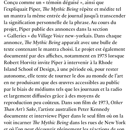
Conçu comme un « témoin déguisé », ainsi que
l’expliquait Piper,
The Mythic Being
répète et médite tel
un mantra la même entrée de journal jusqu’à transcender
la signification personnelle de la phrase. Au cours du
projet, Piper publie des annonces dans la section
« Galleries » du
Village Voice
new-yorkais. Dans chaque
annonce,
The Mythic Being
apparaît avec une bulle de
texte contenant le mantra choisi. Le projet est également
documenté par des affiches, notamment en 1975 lorsque
Robert Horvitz invite Piper à intervenir à la Rhode
Island School of Design, à une période où, pour rester
autonome, elle tente de tourner le dos au monde de l’art
en ne produisant que des œuvres accessibles au public
par le biais de médiums tels que les journaux et la radio
et largement diffusées grâce à des moyens de
reproduction peu coûteux. Dans son film de 1973,
Other
Than Art’s Sake
, l’artiste australien Peter Kennedy
documente et interviewe Piper dans le seul film où on la
voit incarner
The Mythic Being
dans les rues de New York
et où l’on peut découvrir pleinement les réactions de son