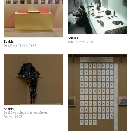
Sarkis
Sarkis
1991 Berlin
, 2014
Le Lit de 19380
, 1994
Sarkis
Le Rêve : Sarkis avec Sayat
Nova
, 2003