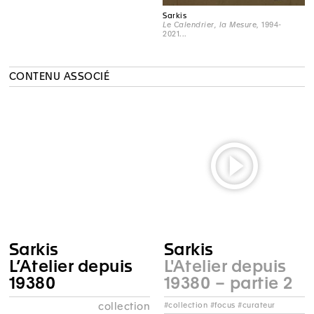
Sarkis
Le Calendrier, la Mesure
, 1994-
2021...
CONTENU ASSOCIÉ
Sarkis
Sarkis
L’Atelier depuis
L'Atelier depuis
19380
19380 – partie 2
collection
#collection #focus #curateur