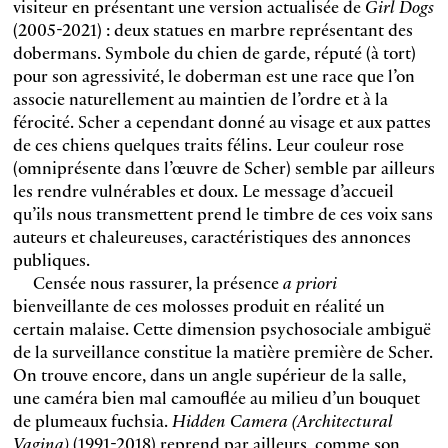
visiteur en présentant une version actualisée de
Girl Dogs
(2005-2021) : deux statues en marbre représentant des
dobermans. Symbole du chien de garde, réputé (à tort)
pour son agressivité, le doberman est une race que l’on
associe naturellement au maintien de l’ordre et à la
férocité. Scher a cependant donné au visage et aux pattes
de ces chiens quelques traits félins. Leur couleur rose
(omniprésente dans l’œuvre de Scher) semble par ailleurs
les rendre vulnérables et doux. Le message d’accueil
qu’ils nous transmettent prend le timbre de ces voix sans
auteurs et chaleureuses, caractéristiques des annonces
publiques.
Censée nous rassurer, la présence
a priori
bienveillante de ces molosses produit en réalité un
certain malaise. Cette dimension psychosociale ambiguë
de la surveillance constitue la matière première de Scher.
On trouve encore, dans un angle supérieur de la salle,
une caméra bien mal camouflée au milieu d’un bouquet
de plumeaux fuchsia.
Hidden Camera (Architectural
Vagina)
(1991-2018) reprend par ailleurs, comme son