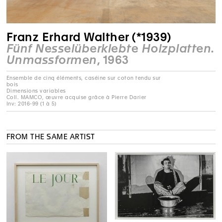
Franz Erhard Walther (*1939)
Fünf Nesselüberklebte Holzplatten.
Unmassformen
, 1963
Ensemble de cinq éléments, caséine sur coton tendu sur
bois
Dimensions variables
Coll. MAMCO, œuvre acquise grâce à Pierre Darier
Inv: 2016-99 (1 à 5)
FROM THE SAME ARTIST