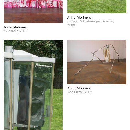
Anita Molinero
Cabine téléphonique double
,
2008
Anita Molinero
Extrusoït
, 2006
Anita Molinero
Sans titre
, 2012