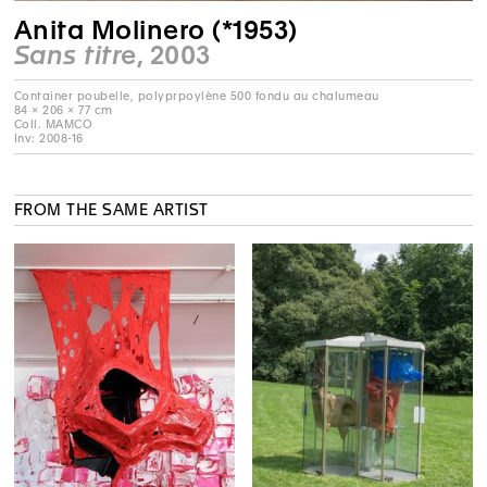
Anita Molinero (*1953)
Sans titre
, 2003
Container poubelle, polyprpoylène 500 fondu au chalumeau
84 × 206 × 77 cm
Coll. MAMCO
Inv: 2008-16
FROM THE SAME ARTIST