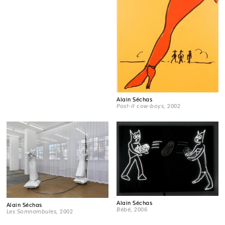
Alain Séchas
Post-it cow-boys
, 2002
Alain Séchas
Alain Séchas
Bébé
, 2006
Les Somnambules
, 2002