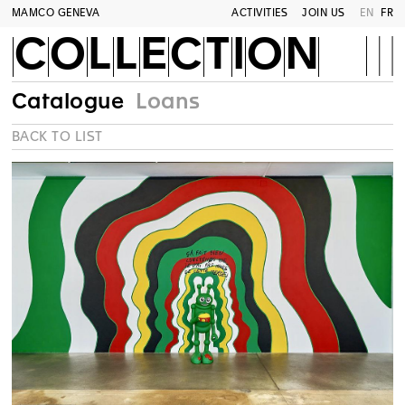
MAMCO GENEVA
ACTIVITIES
JOIN US
EN
FR
COLLECTION
Catalogue
Loans
BACK TO LIST