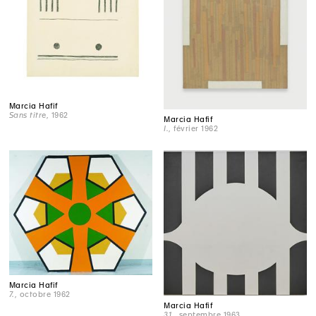
Marcia Hafif
Sans titre
, 1962
Marcia Hafif
I.
, février 1962
Marcia Hafif
7.
, octobre 1962
Marcia Hafif
31.
, septembre 1963