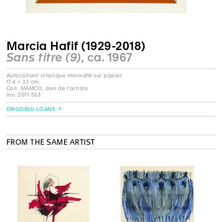
Marcia Hafif (1929-2018)
Sans titre (9)
, ca. 1967
Autocollant vinylique marouflé sur papier
17.4 × 32 cm
Coll. MAMCO, don de l'artiste
Inv: 2011-553
ONGOING LOANS
FROM THE SAME ARTIST