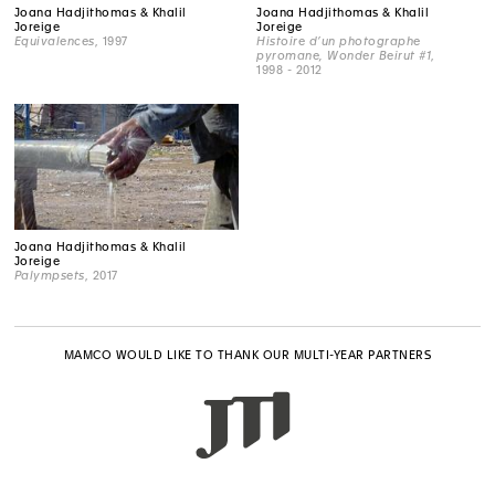
Joana Hadjithomas & Khalil
Joana Hadjithomas & Khalil
Joreige
Joreige
Equivalences
, 1997
Histoire d’un photographe
pyromane, Wonder Beirut #1
,
1998 - 2012
Joana Hadjithomas & Khalil
Joreige
Palympsets
, 2017
MAMCO WOULD LIKE TO THANK OUR MULTI-YEAR PARTNERS