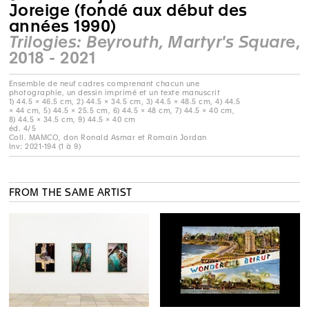
Joreige (fondé aux début des
années 1990)
Trilogies: Beyrouth, Martyr's Square
,
2018 - 2021
Ensemble de neuf cadres comprenant chacun une
photographie, un dessin imprimé et un texte manuscrit
1) 44.5 × 46.5 cm, 2) 44.5 × 34.5 cm, 3) 44.5 × 48.5 cm, 4) 44.5
× 44 cm, 5) 44.5 × 25.5 cm, 6) 44.5 × 48 cm, 7) 44.5 × 40 cm,
8) 44.5 × 34.5 cm, 9) 44.5 × 40 cm
éd. 4/5
Coll. MAMCO, don Ronald Asmar et Romain Jordan
Inv: 2021-194 (1 à 9)
FROM THE SAME ARTIST