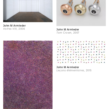
John M Armleder
Voltes VIII
, 2006
John M Armleder
Tom Crown
, 2007
John M Armleder
Leçons élémentaires
, 2015