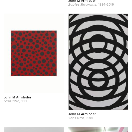
John M Armleder
Sables Mouvants
, 1994-2019
John M Armleder
Sans titre
, 1995
John M Armleder
Sans titre
, 1996