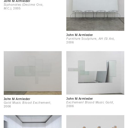
John M Armleder
Siphonales (Decima Ora,
M.C.)
, 2005
John M Armleder
Furniture Sculpture, AH (Si An)
,
2006
John M Armleder
John M Armleder
Excitement Blood Music Gold
,
Gold Music Blood Excitement
,
2006
2006