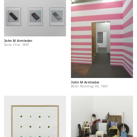
John M Armleder
Sans titre
, 1997
John M Armleder
Wall Painting 45
, 1997