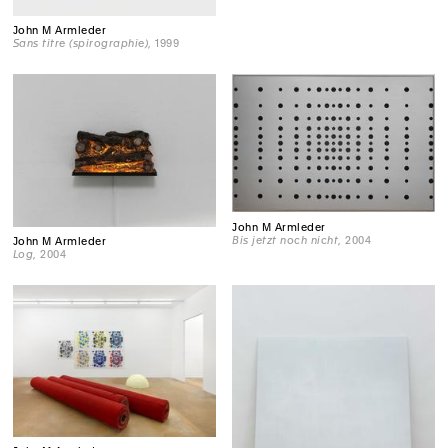
John M Armleder
Sans titre (spirographie)
, 1999
John M Armleder
Bis jetzt noch nicht
, 2004
John M Armleder
Log
, 2004