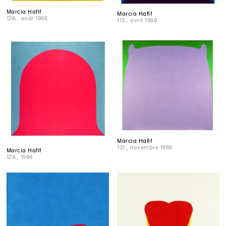
Marcia Hafif
Marcia Hafif
126.
, août 1966
113.
, avril 1966
Marcia Hafif
131.
, novembre 1966
Marcia Hafif
129.
, 1966