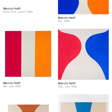
Marcia Hafif
Sans titre
, juillet 1964
Marcia Hafif
85.
, 1965
Marcia Hafif
Marcia Hafif
86.
, juin 1965
103.
, juin 1965