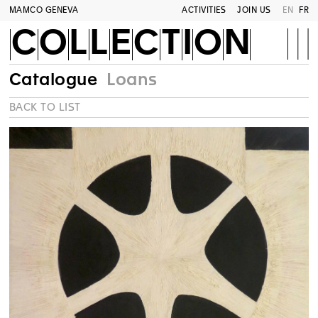
MAMCO GENEVA
ACTIVITIES
JOIN US
EN
FR
COLLECTION
Catalogue
Loans
BACK TO LIST