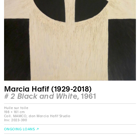
Marcia Hafif (1929-2018)
# 2 Black and White
, 1961
Huile sur toile
198 × 161 cm
Coll. MAMCO, don Marcia Hafif Studio
Inv: 2023-390
ONGOING LOANS