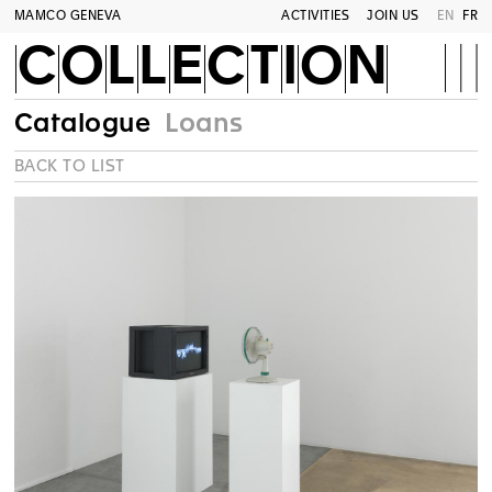
MAMCO GENEVA
ACTIVITIES
JOIN US
EN
FR
COLLECTION
Catalogue
Loans
BACK TO LIST