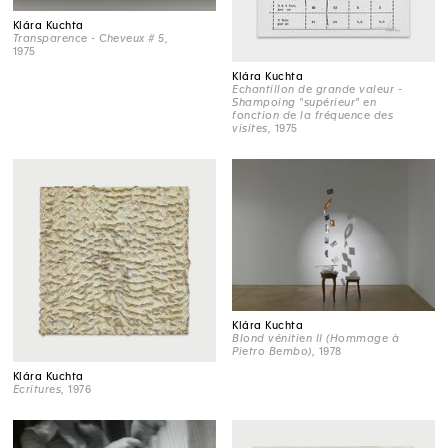
Klára Kuchta
Transparence - Cheveux # 5
,
1975
Klára Kuchta
Echantillon de grande valeur -
Shampoing "supérieur" en
fonction de la fréquence des
visites
, 1975
Klára Kuchta
Blond vénitien II (Hommage à
Pietro Bembo)
, 1978
Klára Kuchta
Ecritures
, 1976