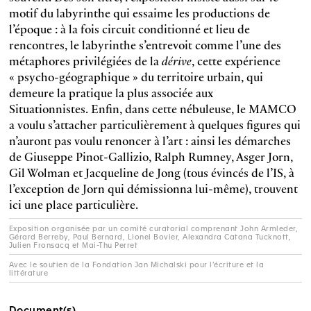
motif du labyrinthe qui essaime les productions de
l’époque : à la fois circuit conditionné et lieu de
rencontres, le labyrinthe s’entrevoit comme l’une des
métaphores privilégiées de la
dérive
, cette expérience
« psycho-géographique » du territoire urbain, qui
demeure la pratique la plus associée aux
Situationnistes. Enfin, dans cette nébuleuse, le MAMCO
a voulu s’attacher particulièrement à quelques figures qui
n’auront pas voulu renoncer à l’art : ainsi les démarches
de Giuseppe Pinot-Gallizio, Ralph Rumney, Asger Jorn,
Gil Wolman et Jacqueline de Jong (tous évincés de l’IS, à
l’exception de Jorn qui démissionna lui-même), trouvent
ici une place particulière.
Exposition organisée par un comité curatorial comprenant John Armleder,
Gérard Berreby, Paul Bernard, Lionel Bovier, Alexandra Catana Tucknott,
Julien Fronsacq et Mai-Thu Perret
Avec le soutien de la Fondation Jan Michalski pour l’écriture et la
littérature
Document(s)