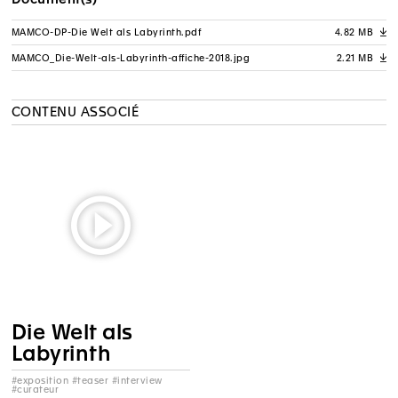
MAMCO-DP-Die Welt als Labyrinth.pdf
4.82 MB
A
MAMCO_Die-Welt-als-Labyrinth-affiche-2018.jpg
2.21 MB
A
CONTENU ASSOCIÉ
Die Welt als
Labyrinth
#exposition #teaser #interview
#curateur