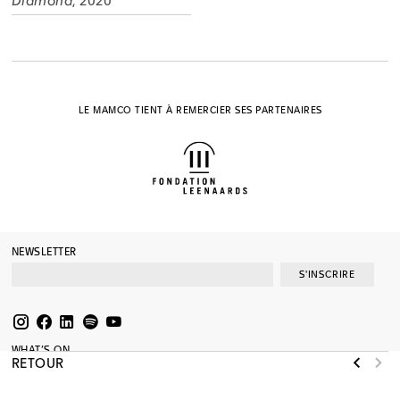
Diamond
, 2020
LE MAMCO TIENT À REMERCIER SES PARTENAIRES
NEWSLETTER
S'INSCRIRE
WHAT’S ON
RETOUR
EXPOSITIONS
COLLECTION
MÉDIATION