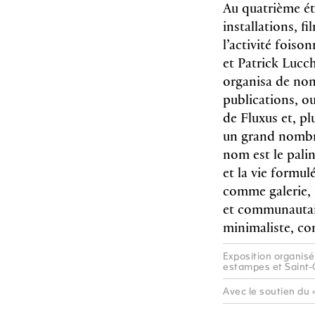
Au quatrième ét
installations, 
l’activité fois
et Patrick Lucch
organisa de nom
publications, o
de Fluxus et, p
un grand nombre
nom est le palin
et la vie formul
comme galerie, l
et com­munautair
minimaliste, co
Exposition organisé
estampes et Saint-
Avec le soutien du «