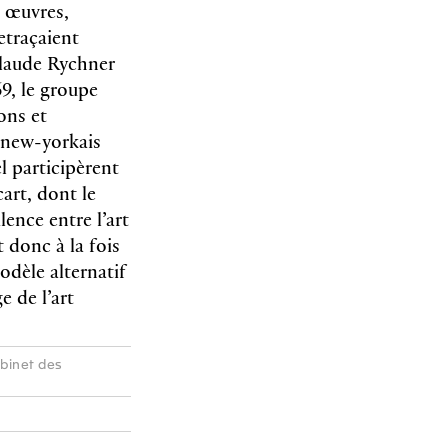
t œuvres,
 retraçaient
Claude Rychner
69, le groupe
ons et
rs new-yorkais
l participèrent
art, dont le
lence entre l’art
t donc à la fois
odèle alternatif
e de l’art
abinet des