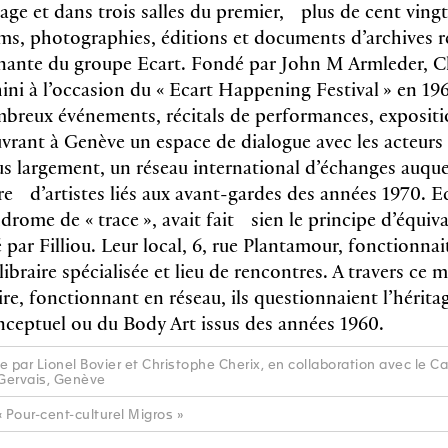
age et dans trois salles du premier, plus de cent ving
films, photographies, éditions et documents d’archives
onnante du groupe Ecart. Fondé par John M Armleder, 
ini à l’occasion du « Ecart Happening Festival » en 19
breux événements, récitals de performances, expositi
uvrant à Genève un espace de dialogue avec les acteu
lus largement, un réseau international d’échanges auque
 d’artistes liés aux avant-gardes des années 1970. Ec
drome de « trace », avait fait sien le principe d’équiva
é par Filliou. Leur local, 6, rue Plantamour, fonctionnai
ibraire spécialisée et lieu de rencontres. A travers ce m
e, fonctionnant en réseau, ils questionnaient l’héritag
nceptuel ou du Body Art issus des années 1960.
e par Lionel Bovier et Christophe Cherix, en collaboration avec le C
Gervais, Genève
 Pour-cent-culturel Migros »