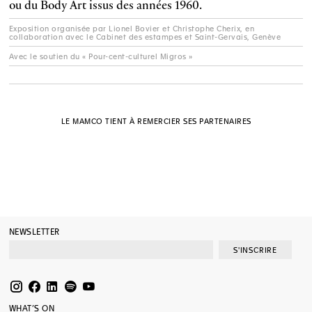
ou du Body Art issus des années 1960.
Exposition organisée par Lionel Bovier et Christophe Cherix, en
collaboration avec le Cabinet des estampes et Saint-Gervais, Genève
Avec le soutien du « Pour-cent-culturel Migros »
LE MAMCO TIENT À REMERCIER SES PARTENAIRES
NEWSLETTER
S'INSCRIRE
WHAT’S ON