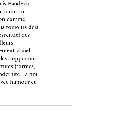
cis Baudevin
peindre au
ction comme
is toujours déjà
essentiel des
leurs,
ement visuel.
 développer une
ctures (formes,
modernité a fini
 avec humour et