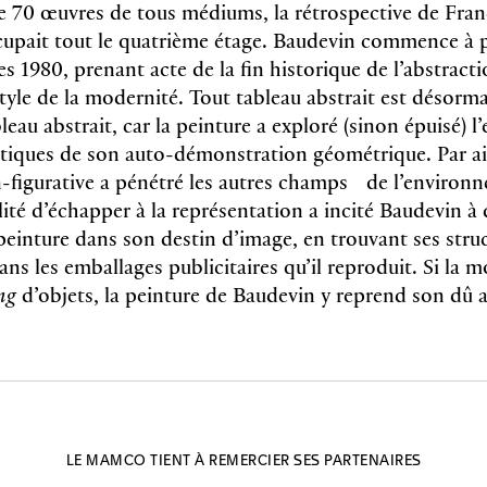
e 70 œuvres de tous médiums, la rétrospective de Fran
ccupait tout le quatrième étage. Baudevin commence à 
es 1980, prenant acte de la fin historique de l’abstra
yle de la modernité. Tout tableau abstrait est désorma
leau abstrait, car la peinture a exploré (sinon épuisé) l’
astiques de son auto-démonstration géométrique. Par ail
n-figurative a pénétré les autres champs de l’environn
lité d’échapper à la représentation a incité Baudevin à
 peinture dans son destin d’image, en trouvant ses stru
dans les emballages publicitaires qu’il reproduit. Si la 
ng
d’objets, la peinture de Baudevin y reprend son dû
LE MAMCO TIENT À REMERCIER SES PARTENAIRES