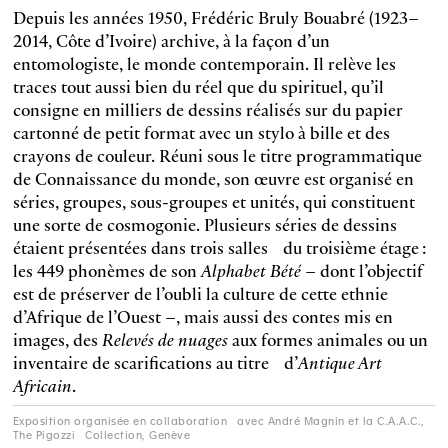
Depuis les années 1950, Frédéric Bruly Bouabré (1923–
2014, Côte d’Ivoire) archive, à la façon d’un
entomologiste, le monde contemporain. Il relève les
traces tout aussi bien du réel que du spirituel, qu’il
consigne en milliers de dessins réalisés sur du papier
cartonné de petit format avec un stylo à bille et des
crayons de couleur. Réuni sous le titre programmatique
de Connaissance du monde, son œuvre est organisé en
séries, groupes, sous-groupes et unités, qui constituent
une sorte de cosmogonie. Plusieurs séries de dessins
étaient présentées dans trois salles du troisième étage :
les 449 phonèmes de son
Alphabet Bété
– dont l’objectif
est de préserver de l’oubli la culture de cette ethnie
d’Afrique de l’Ouest –, mais aussi des contes mis en
images, des
Relevés de nuages
aux formes animales ou un
inventaire de scarifications au titre d’
Antique Art
Africain
.
Exposition organisée en collaboration avec André Magnin et la C.A.A.C.,
The Pigozzi Collection, Genève