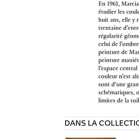
En 1961, Marcia
étudier les coul
huit ans, elle y
trentaine d’entr
régularité géom
celui de l’ombre
peinture de Marc
peinture maniéri
l’espace central
couleur n’est al
sont d’une gran
schématiques, on
limites de la t
DANS LA COLLECTI