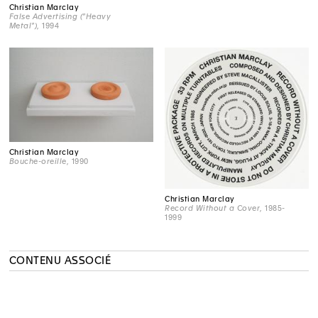
Christian Marclay
False Advertising ("Heavy
Metal")
, 1994
Christian Marclay
Bouche-oreille
, 1990
Christian Marclay
Record Without a Cover
, 1985-
1999
CONTENU ASSOCIÉ