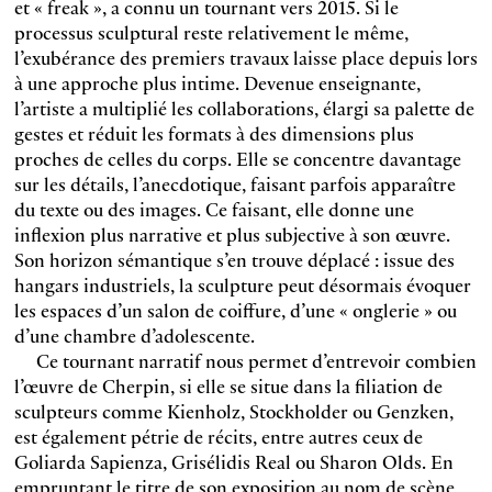
et « freak », a connu un tournant vers 2015. Si le
processus sculptural reste relativement le même,
l’exubérance des premiers travaux laisse place depuis lors
à une approche plus intime. Devenue enseignante,
l’artiste a multiplié les collaborations, élargi sa palette de
gestes et réduit les formats à des dimensions plus
proches de celles du corps. Elle se concentre davantage
sur les détails, l’anecdotique, faisant parfois apparaître
du texte ou des images. Ce faisant, elle donne une
inflexion plus narrative et plus subjective à son œuvre.
Son horizon sémantique s’en trouve déplacé : issue des
hangars industriels, la sculpture peut désormais évoquer
les espaces d’un salon de coiffure, d’une « onglerie » ou
d’une chambre d’adolescente.
Ce tournant narratif nous permet d’entrevoir combien
l’œuvre de Cherpin, si elle se situe dans la filiation de
sculpteurs comme Kienholz, Stockholder ou Genzken,
est également pétrie de récits, entre autres ceux de
Goliarda Sapienza, Grisélidis Real ou Sharon Olds. En
empruntant le titre de son exposition au nom de scène