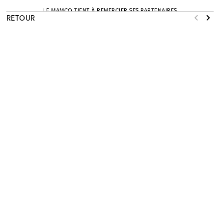
LE MAMCO TIENT À REMERCIER SES PARTENAIRES
RETOUR
NEWSLETTER
S'INSCRIRE
WHAT’S ON
EXPOSITIONS
COLLECTION
MÉDIATION
SOUTENIR
AGENDA
RESSOURCES
JOURNAL
SHOP
PRESSE
A PROPOS
MENTIONS LÉGALES