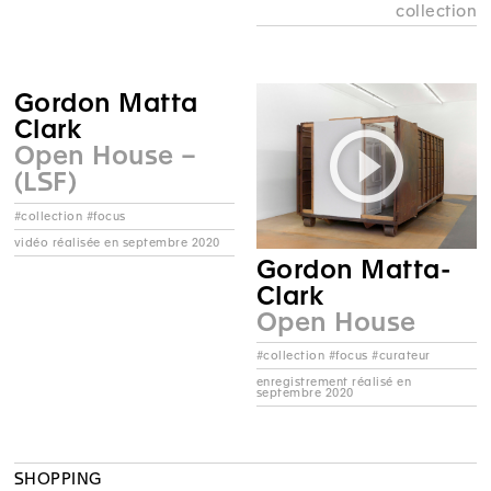
collection
Gordon Matta
Clark
Open House –
(LSF)
#collection #focus
vidéo réalisée en septembre 2020
Gordon Matta-
Clark
Open House
#collection #focus #curateur
enregistrement réalisé en
septembre 2020
SHOPPING