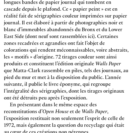
longues bandes de papier journal qui tombent en
cascade depuis le plafond. Ce « papier peint » est en
réalité fait de sérigraphies couleur imprimées sur papier
journal. Il est élaboré à partir de photographies noir et
blanc d’immeubles abandonnés du Bronx et du Lower
East Side (dont neuf sont rassemblées ici). Certaines
zones recadrées et agrandies ont fait l’objet de
colorations qui rendent méconnaissables, voire abstraits,
les « motifs » d’origine. 72 tirages couleur sont ainsi
produits et constituent l’édition originale
Walls Paper
que Matta-Clark rassemble en piles, tels des journaux, au
pied du mur et met à la disposition du public. L’année
suivante, il publie le livre éponyme, qui regroupe
l’intégralité des sérigraphies, dont les tirages originaux
ont été détruits peu après l’exposition.
En présentant dans le même espace des
reconstitutions d’
Open House
et de
Walls Paper
,
l’exposition restituait non seulement l’esprit de celle de
1972, mais également la question du recyclage qui était
au cœur de ces créations non pérennes.