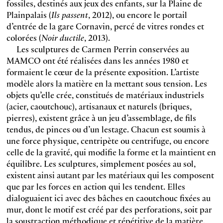
fossiles, destinés aux jeux des enfants, sur la Plaine de
Plainpalais (
Ils passent
, 2012), ou encore le portail
d’entrée de la gare Cornavin, percé de vitres rondes et
colorées (
Noir ductile
, 2013).
Les sculptures de Carmen Perrin conservées au
MAMCO ont été réalisées dans les années 1980 et
formaient le cœur de la présente exposition. L’artiste
modèle alors la matière en la mettant sous tension. Les
objets qu’elle crée, constitués de matériaux industriels
(acier, caoutchouc), artisanaux et naturels (briques,
pierres), existent grâce à un jeu d’assemblage, de fils
tendus, de pinces ou d’un lestage. Chacun est soumis à
une force physique, centripète ou centrifuge, ou encore
celle de la gravité, qui modifie la forme et la maintient en
équilibre. Les sculptures, simplement posées au sol,
existent ainsi autant par les matériaux qui les composent
que par les forces en action qui les tendent. Elles
dialoguaient ici avec des bâches en caoutchouc fixées au
mur, dont le motif est créé par des perforations, soit par
la soustraction méthodique et répétitive de la matière.