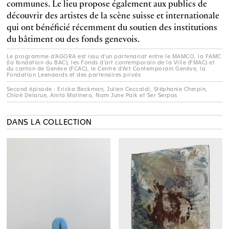
communes. Le lieu propose également aux publics de
découvrir des artistes de la scène suisse et internationale
qui ont bénéficié récemment du soutien des institutions
du bâtiment ou des fonds genevois.
Le programme d’AGORA est issu d’un partenariat entre le MAMCO, la FAMC
(la fondation du BAC), les Fonds d’art contemporain de la Ville (FMAC) et
du canton de Genève (FCAC), le Centre d'Art Contemporain Genève, la
Fondation Leenaards et des partenaires privés
Second épisode : Ericka Beckman, Julien Ceccaldi, Stéphanie Cherpin,
Chloé Delarue, Anita Molinero, Nam June Paik et Ser Serpas
DANS LA COLLECTION