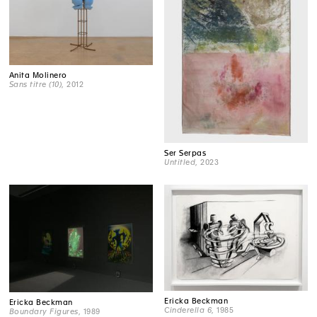
Anita Molinero
Sans titre (10)
, 2012
Ser Serpas
Untitled
, 2023
Ericka Beckman
Ericka Beckman
Cinderella 6
, 1985
Boundary Figures
, 1989