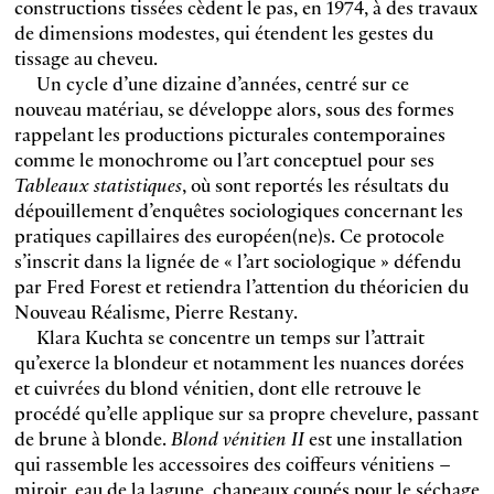
constructions tissées cèdent le pas, en 1974, à des travaux
de dimensions modestes, qui étendent les gestes du
tissage au cheveu.
Un cycle d’une dizaine d’années, centré sur ce
nouveau matériau, se développe alors, sous des formes
rappelant les productions picturales contemporaines
comme le monochrome ou l’art conceptuel pour ses
Tableaux statistiques
, où sont reportés les résultats du
dépouillement d’enquêtes sociologiques concernant les
pratiques capillaires des européen(ne)s. Ce protocole
s’inscrit dans la lignée de « l’art sociologique » défendu
par Fred Forest et retiendra l’attention du théoricien du
Nouveau Réalisme, Pierre Restany.
Klara Kuchta se concentre un temps sur l’attrait
qu’exerce la blondeur et notamment les nuances dorées
et cuivrées du blond vénitien, dont elle retrouve le
procédé qu’elle applique sur sa propre chevelure, passant
de brune à blonde.
Blond vénitien II
est une installation
qui rassemble les accessoires des coiffeurs vénitiens –
miroir, eau de la lagune, chapeaux coupés pour le séchage