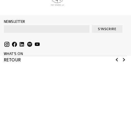
NEWSLETTER
S'INSCRIRE
WHAT’S ON
EXPOSITIONS
RETOUR
COLLECTION
MÉDIATION
SOUTENIR
AGENDA
RESSOURCES
JOURNAL
SHOP
PRESSE
A PROPOS
MENTIONS LÉGALES
RÉNOVATION
MAMCO
MUSÉE D’ART MODERNE ET CONTEMPORAIN
NOUVELLE ADRESSE ADMINISTRATIVE