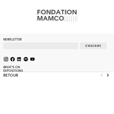
NEWSLETTER
S'INSCRIRE
WHAT’S ON
EXPOSITIONS
COLLECTION
RETOUR
MÉDIATION
SOUTENIR
AGENDA
RESSOURCES
JOURNAL
SHOP
PRESSE
A PROPOS
MENTIONS LÉGALES
RÉNOVATION