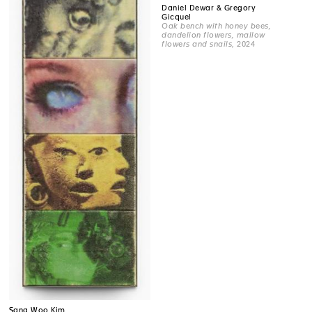
Daniel Dewar & Gregory
Gicquel
Oak bench with honey bees,
dandelion flowers, mallow
flowers and snails
, 2024
Sang Woo Kim