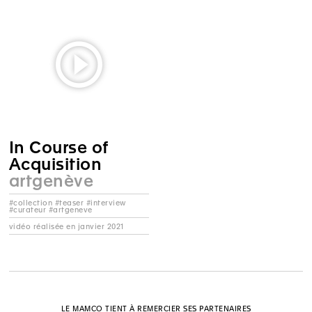
In Course of
Acquisition
artgenève
#collection #teaser #interview
#curateur #artgeneve
vidéo réalisée en janvier 2021
LE MAMCO TIENT À REMERCIER SES PARTENAIRES