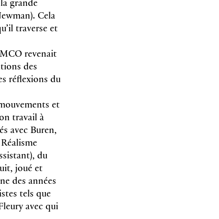
 la grande
 Newman). Cela
’il traverse et
MAMCO revenait
ations des
s réflexions du
s mouvements et
n travail à
tés avec Buren,
 Réalisme
ssistant), du
it, joué et
aine des années
stes tels que
Fleury avec qui