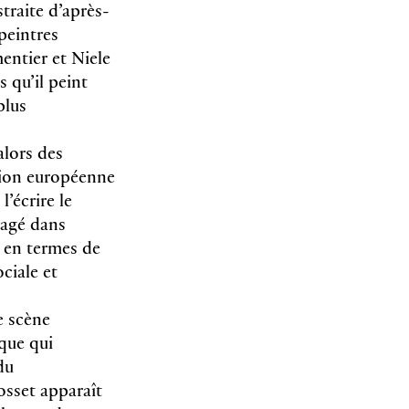
straite d’après-
peintres
entier et Niele
s qu’il peint
plus
alors des
ition européenne
l’écrire le
gagé dans
e en termes de
ciale et
e scène
que qui
du
sset apparaît