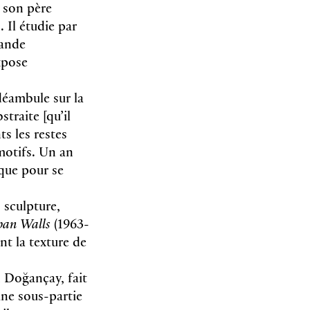
 son père
 Il étudie par
rande
xpose
déambule sur la
straite [qu’il
ts les restes
motifs. Un an
ique pour se
 sculpture,
ban Walls
(1963-
nt la texture de
 Doğançay, fait
ne sous-partie