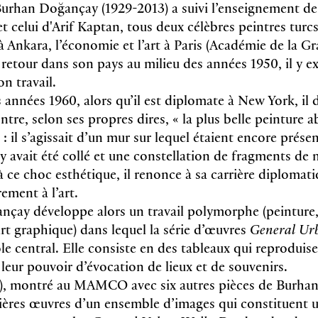
Burhan Doğançay (1929-2013) a suivi l’enseignement de
 celui d'Arif Kaptan, tous deux célèbres peintres turcs.
t à Ankara, l’économie et l’art à Paris (Académie de la G
retour dans son pays au milieu des années 1950, il y e
on travail.
 années 1960, alors qu’il est diplomate à New York, il 
tre, selon ses propres dires, « la plus belle peinture ab
 : il s’agissait d’un mur sur lequel étaient encore présen
y avait été collé et une constellation de fragments de 
 à ce choc esthétique, il renonce à sa carrière diplomat
rement à l’art.
çay développe alors un travail polymorphe (peinture,
rt graphique) dans lequel la série d’œuvres
General Ur
le central. Elle consiste en des tableaux qui reproduise
 leur pouvoir d’évocation de lieux et de souvenirs.
), montré au MAMCO avec six autres pièces de Burhan
ières œuvres d’un ensemble d’images qui constituent u