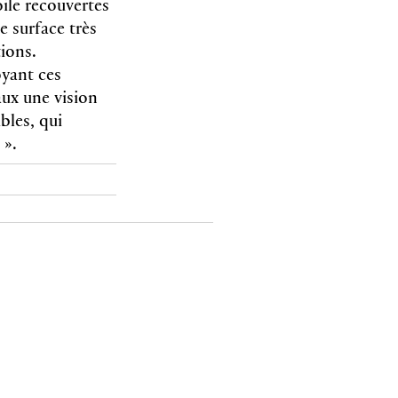
ile recouvertes
e surface très
tions.
yant ces
aux une vision
bles, qui
figuration ».