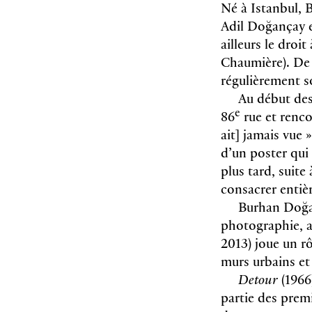
Né à Istanbul, 
Adil Doğançay et
ailleurs le droi
Chaumière). De 
régulièrement s
Au début des
e
86
rue et rencon
ait] jamais vue »
d’un poster qui 
plus tard, suite
consacrer entiè
Burhan Doğan
photographie, a
2013) joue un rô
murs urbains et
Detour
(1966
partie des prem