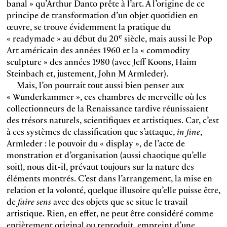
banal » qu’Arthur Danto prête à l’art. A l’origine de ce
principe de transformation d’un objet quotidien en
œuvre, se trouve évidemment la pratique du
e
« readymade » au début du 20
siècle, mais aussi le Pop
Art américain des années 1960 et la « commodity
sculpture » des années 1980 (avec Jeff Koons, Haim
Steinbach et, justement, John M Armleder).
Mais, l’on pourrait tout aussi bien penser aux
« Wunderkammer », ces chambres de merveille où les
collectionneurs de la Renaissance tardive réunissaient
des trésors naturels, scientifiques et artistiques. Car, c’est
à ces systèmes de classification que s’attaque,
in fine
,
Armleder : le pouvoir du « display », de l’acte de
monstration et d’organisation (aussi chaotique qu’elle
soit), nous dit-il, prévaut toujours sur la nature des
éléments montrés. C’est dans l’arrangement, la mise en
relation et la volonté, quelque illusoire qu’elle puisse être,
de
faire sens
avec des objets que se situe le travail
artistique. Rien, en effet, ne peut être considéré comme
entièrement original ou reproduit, empreint d’une