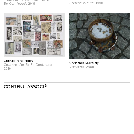
Bouche-oreille
, 1990
Be Continued
, 2016
Christian Marclay
Christian Marclay
Collages for To Be Continued
,
Varsovie
, 2009
2016
CONTENU ASSOCIÉ