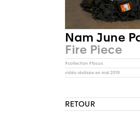
Nam June Pa
Fire Piece
#collection #focus
vidéo réalisée en mai 2019
RETOUR