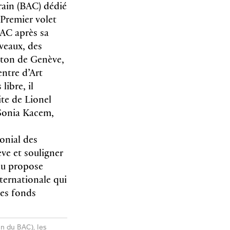
ain (BAC) dédié
 Premier volet
BAC après sa
veaux, des
nton de Genève,
ntre d’Art
ibre, il
ite de Lionel
 Sonia Kacem,
onial des
ève et souligner
ieu propose
nternationale qui
des fonds
n du BAC), les