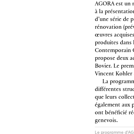
AGORA est un n
à la présentati
d’une série de 
rénovation (pré
œuvres acquises
produites dans 
Contemporain Ge
propose deux ac
Bovier. Le prem
Vincent Kohler 
La programma
différentes stru
que leurs colle
également aux pu
ont bénéficié r
genevois.
Le programme d’AGO