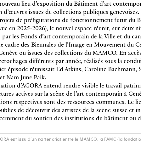
ouveau lieu d’exposition du Bâtiment d’art contempor
on d’œuvres issues de collections publiques genevoises.
projets de préfigurations du fonctionnement futur du 
vue en 2025-2026), le nouvel espace réunit, sur deux ni
 par les Fonds d’art contemporain de la Ville et du ca
le cadre des Biennales de l’Image en Mouvement du Ce
nève ou issues des collections du MAMCO. En accès l
crochages différents par année, réalisés sous la condu
ier épisode réunissait Ed Atkins, Caroline Bachmann,
et Nam June Paik.
tion d’AGORA entend rendre visible le travail patrim
ctures actives sur la scène de l’art contemporain à Gen
ctions respectives sont des ressources communes. Le l
blics de découvrir des artistes de la scène suisse et i
écemment du soutien des institutions du bâtiment ou 
RA est issu d’un partenariat entre le MAMCO, la FAMC (la fondatio