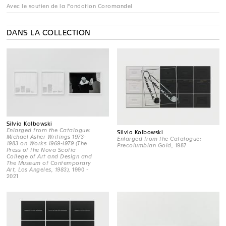
Avec le soutien de la Fondation Coromandel
DANS LA COLLECTION
Silvia Kolbowski
Enlarged from the Catalogue:
Silvia Kolbowski
Michael Asher Writings 1973-
Enlarged from the Catalogue:
1983 on Works 1969-1979 (The
Precolumbian Gold
, 1987
Press of the Nova Scotia
College of Art and Design and
The Museum of Contemporary
Art, Los Angeles, 1983)
, 1990 -
2021