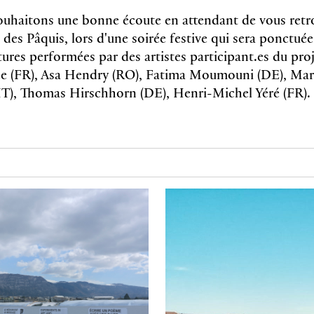
uhaitons une bonne écoute en attendant de vous retr
 des Pâquis, lors d'une soirée festive qui sera ponctué
tures performées par des artistes participant.es du pro
vee (FR), Asa Hendry (RO), Fatima Moumouni (DE), Ma
IT), Thomas Hirschhorn (DE), Henri-Michel Yéré (FR).