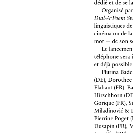
dédié et de se la
Organisé pa
Dial-A-Poem Sw
linguistiques de
cinéma ou de la 
mot — de son se
Le lancement 
téléphone sera i
et déjà possibl
Flurina Bade
(DE), Dorothee 
Flahaut (FR), B
Hirschhorn (DE)
Gorique (FR), S
Miladinović & L
Pierrine Poget 
Dusapin (FR), M