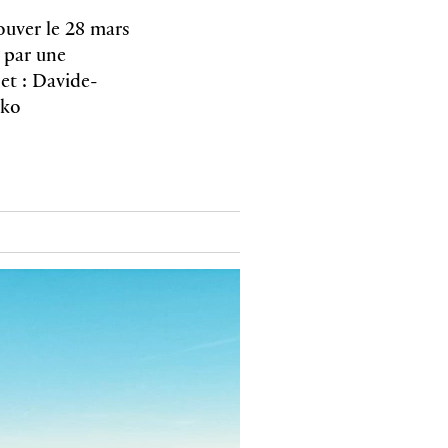
ouver le 28 mars
e par une
jet : Davide-
rko