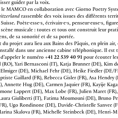
isser guider par la voix.
r le MAMCO en collaboration avec Giorno Poetry Syst
itzerland
rassemble des voix issues des différents terri
 Suisse. Poète·esse·s, écrivain·e·s, penseur·euse·s, figur
scène musicale : toutes et tous ont construit leur prat
ns, de sa sonorité et de sa portée.
du projet aura lieu aux Bains des Pâquis, en plein air,
nstallé dans une ancienne cabine téléphonique. Il est 
e d’appeler le numéro
+41 22 539 40 91
pour écouter le
l (RO), Yari Bernasconi (IT), Katja Brunner (DE), Kim d
Elmiger (DE), Michael Fehr (DE), Heike Fiedler (DE/
aptiste Gaillard (FR), Rebecca Gisler (FR), Asa Hendry
, Annette Hug (DE), Carmen Jaquier (FR), Kayije Kag
imone Lappert (DE), Max Lobe (FR), Julien Maret (FR)
aura Giuliberti (IT), Fatima Moumouni (DE), Bruno Pel
(FR), Ugo Rondinone (DE), Davide-Christelle Sanvee (F
arina Skalova (FR), Michelle Steinbeck (DE), Henri-Mi