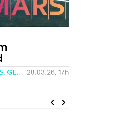
em
d
BAINS DES PÂQUIS, GENÈVE
28.03.26, 17h