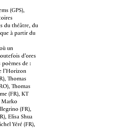
ems (GPS),
toires
es du théâtre, du
ique à partir du
 où un
toutefois d’ores
s poèmes de :
e l’Horizon
FR), Thomas
 (RO), Thomas
ame (FR), KT
, Marko
legrino (FR),
R), Elisa Shua
chel Yéré (FR),