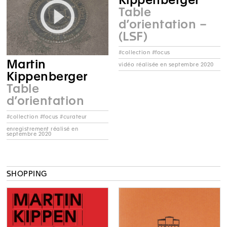
Kippenberger
Table
d’orientation –
(LSF)
#collection #focus
Martin
vidéo réalisée en septembre 2020
Kippenberger
Table
d’orientation
#collection #focus #curateur
enregistrement réalisé en
septembre 2020
SHOPPING