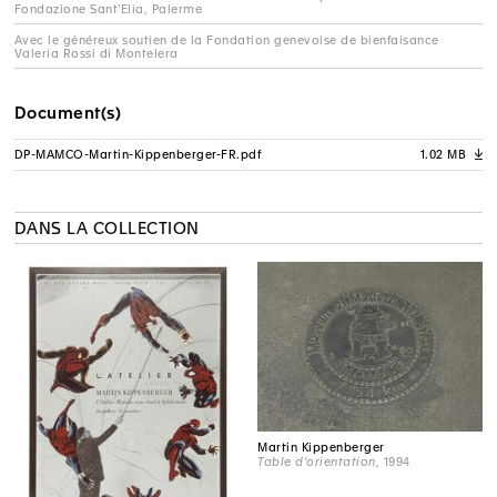
Fondazione Sant’Elia, Palerme
Avec le généreux soutien de la Fondation genevoise de bienfaisance
Valeria Rossi di Montelera
Document(s)
DP-MAMCO-Martin-Kippenberger-FR.pdf
1.02 MB
A
DANS LA COLLECTION
Martin Kippenberger
Table d'orientation
, 1994