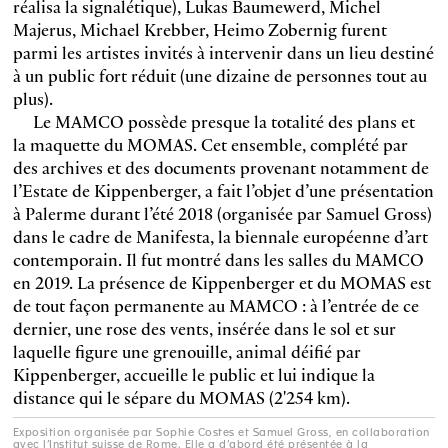
réalisa la signalétique), Lukas Baumewerd, Michel
Majerus, Michael Krebber, Heimo Zobernig furent
parmi les artistes invités à intervenir dans un lieu destiné
à un public fort réduit (une dizaine de personnes tout au
plus).
Le MAMCO possède presque la totalité des plans et
la maquette du MOMAS. Cet ensemble, complété par
des archives et des documents provenant notamment de
l’Estate de Kippenberger, a fait l’objet d’une présentation
à Palerme durant l’été 2018 (organisée par Samuel Gross)
dans le cadre de Manifesta, la biennale européenne d’art
contemporain. Il fut montré dans les salles du MAMCO
en 2019. La présence de Kippenberger et du MOMAS est
de tout façon permanente au MAMCO : à l’entrée de ce
dernier, une rose des vents, insérée dans le sol et sur
laquelle figure une grenouille, animal déifié par
Kippenberger, accueille le public et lui indique la
distance qui le sépare du MOMAS (2'254 km).
Exposition organisée par Sophie Costes et Samuel Gross, en collaboration
avec l’Institut suisse de Rome. Elle a d’abord été présentée à la