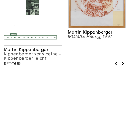
Martin Kippenberger
MOMAS Hiking
, 1997
Martin Kippenberger
Kippenberger sans peine -
Kippenberger leicht
gemacht
RETOUR
LE MAMCO TIENT À REMERCIER SES PARTENAIRES